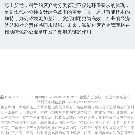
综上所述，科学的废弃物分类管理不仅是环保要求的体现，
更是现代办公楼提升绿色效率的重要手段。通过智能技术的
加持，办公环境更加整洁、资源利用更为高效，企业的经济
效益和社会责任感同步增强。未来，智能化废弃物管理将在
推动绿色办公变革中发挥更加关键的作用。
18472191290
Copyright © www.sdsmzx.cn 企业办公选址，欢迎您致电咨询！-
-郑州写字楼信息网-- All rights reserved.
免责声明：本站为第三方写字楼信息展示平台，所提供的信息来源于互联网公开资料
及人工整理，仅供参考。本站与相关写字楼的大厦产权方、物业管理方、开发商、运
营方等主体不存在任何隶属关系、授权关系或商业合作关系，亦不代表其发布任何官
方信息或作出任何承诺。本站所展示的部分信息（包括但不限于文字、图片、联系方
式等）可能来自第三方合作机构或广告展示内容，仅用于信息参考及展示之目的，不
构成任何招商、租赁、销售等交易行为或商业建议。任何主体因参考本站信息而产生