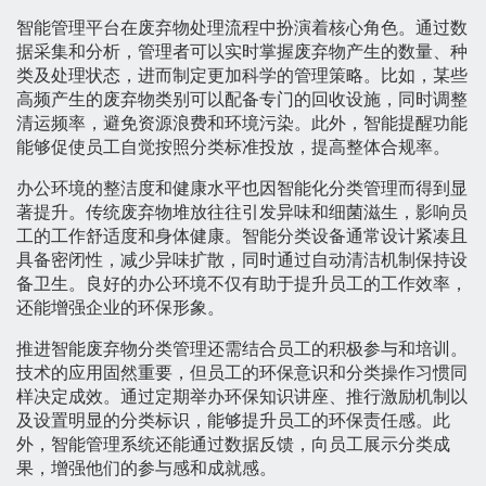
智能管理平台在废弃物处理流程中扮演着核心角色。通过数
据采集和分析，管理者可以实时掌握废弃物产生的数量、种
类及处理状态，进而制定更加科学的管理策略。比如，某些
高频产生的废弃物类别可以配备专门的回收设施，同时调整
清运频率，避免资源浪费和环境污染。此外，智能提醒功能
能够促使员工自觉按照分类标准投放，提高整体合规率。
办公环境的整洁度和健康水平也因智能化分类管理而得到显
著提升。传统废弃物堆放往往引发异味和细菌滋生，影响员
工的工作舒适度和身体健康。智能分类设备通常设计紧凑且
具备密闭性，减少异味扩散，同时通过自动清洁机制保持设
备卫生。良好的办公环境不仅有助于提升员工的工作效率，
还能增强企业的环保形象。
推进智能废弃物分类管理还需结合员工的积极参与和培训。
技术的应用固然重要，但员工的环保意识和分类操作习惯同
样决定成效。通过定期举办环保知识讲座、推行激励机制以
及设置明显的分类标识，能够提升员工的环保责任感。此
外，智能管理系统还能通过数据反馈，向员工展示分类成
果，增强他们的参与感和成就感。