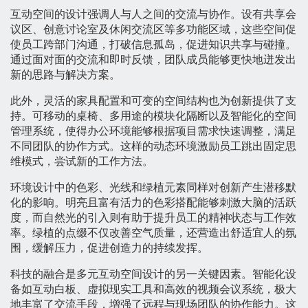
互动空间的设计强调人与人之间的交流与协作。设有共享会
议区、创意讨论室及休闲交流区等多功能区域，这些空间促
使员工跨部门沟通，打破信息孤岛，促进知识共享与碰撞。
通过面对面的交流和即时反馈，团队成员能够更快地迸发出
新的思路与解决方案。
此外，灵活的家具配置和可变的空间结构也为创新提供了支
持。可移动的桌椅、多用途的模块化隔断以及智能化的空间
管理系统，使得办公环境能够根据项目需求快速调整，满足
不同团队的协作方式。这样的动态环境激励员工跳出固定思
维模式，尝试新的工作方法。
环境设计中的色彩、光线和绿植元素同样对创新产生潜移默
化的影响。明亮且富有活力的色彩搭配能够刺激大脑的活跃
度，而自然光的引入则有助于提升员工的精神状态与工作效
率。绿植的点缀不仅改善空气质量，还营造出舒适宜人的氛
围，缓解压力，促进创造力的持续发挥。
科技的融合是多元互动空间设计的另一关键因素。智能化设
备如互动白板、虚拟现实工具和高效的视频会议系统，极大
地丰富了交流手段，增强了远程与现场团队的协作能力。这